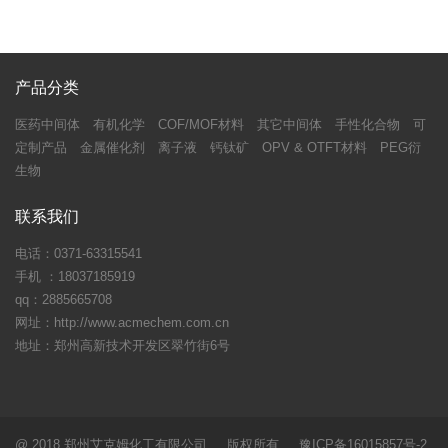
产品分类
医药中间体
有机化学
COF/MOF材料
其它中间体
手性化合物
可
定制产品
金属催化剂
离子液
钙钛矿
OPV & OTFT材料
PEG衍
生物
联系我们
电话：0371-63315541
手机 ：18037185919
qq：2885665708
网址：http://www.acmechem.com.cn
地址：郑州高新技术开发区翠竹街6号
@ 2018 郑州艾克姆化工有限公司 版权所有 豫ICP备16015857号-2