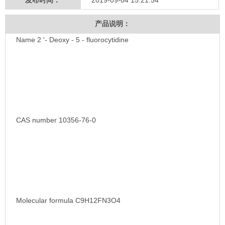
发布时间：
2019-09-04 15:21:54
产品说明：
Name 2 '- Deoxy - 5 - fluorocytidine
CAS number 10356-76-0
Molecular formula C9H12FN3O4