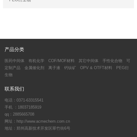
产品分类
医药中间体
有机化学
COF/MOF材料
其它中间体
手性化合物
可
定制产品
金属催化剂
离子液
钙钛矿
OPV & OTFT材料
PEG衍
生物
联系我们
电话：0371-63315541
手机 ：18037185919
qq：2885665708
网址：http://www.acmechem.com.cn
地址：郑州高新技术开发区翠竹街6号