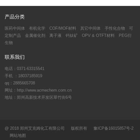
产品分类
医药中间体
有机化学
COF/MOF材料
其它中间体
手性化合物
可
定制产品
金属催化剂
离子液
钙钛矿
OPV & OTFT材料
PEG衍
生物
联系我们
电话：0371-63315541
手机 ：18037185919
qq：2885665708
网址：http://www.acmechem.com.cn
地址：郑州高新技术开发区翠竹街6号
@ 2018 郑州艾克姆化工有限公司 版权所有 豫ICP备16015857号-2
网站地图