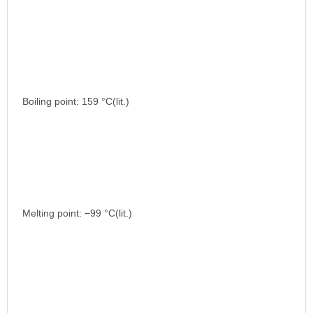
Boiling point: 159 °C(lit.)
Melting point: −99 °C(lit.)