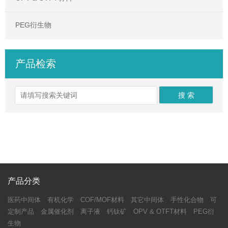
PEG衍生物
产品检索
产品分类
医药中间体
有机化学
COF/MOF材料
其它中间体
手性化合物
可
定制产品
金属催化剂
离子液
钙钛矿
OPV & OTFT材料
PEG衍
生物