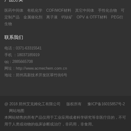
医药中间体
有机化学
COF/MOF材料
其它中间体
手性化合物
可
定制产品
金属催化剂
离子液
钙钛矿
OPV & OTFT材料
PEG衍
生物
联系我们
电话：0371-63315541
手机 ：18037185919
qq：2885665708
网址：http://www.acmechem.com.cn
地址：郑州高新技术开发区翠竹街6号
@ 2018 郑州艾克姆化工有限公司 版权所有 豫ICP备16015857号-2
网站地图
本网站销售的所有产品仅用于工业应用或者科学研究等非医疗目的，不可
用于人类或动物的临床诊断或治疗，非药用，非食用。