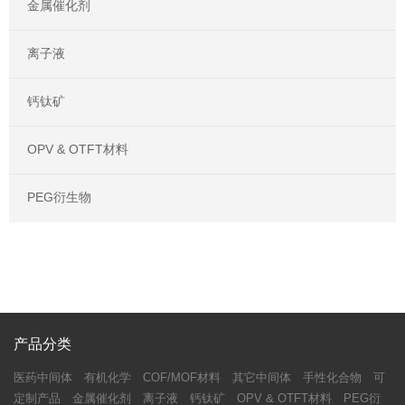
金属催化剂
离子液
钙钛矿
OPV & OTFT材料
PEG衍生物
产品分类
医药中间体
有机化学
COF/MOF材料
其它中间体
手性化合物
可
定制产品
金属催化剂
离子液
钙钛矿
OPV & OTFT材料
PEG衍