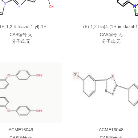
1H-1,2,4-triazol-1-yl)-1H-
(E)-1,2-bis(4-(1H-imidazol-1
imidazole-5,6-dicarboxylic acid
yl)phenyl)diazene
CAS编号:无
CAS编号:无
分子式:无
分子式:无
ACME16049
ACME16048
CAS编号:无
CAS编号:无