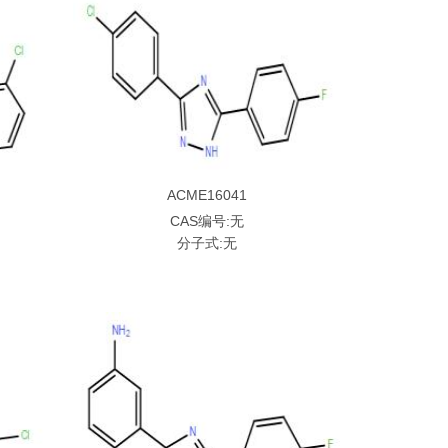
ACME16041
CAS编号:无
分子式:无