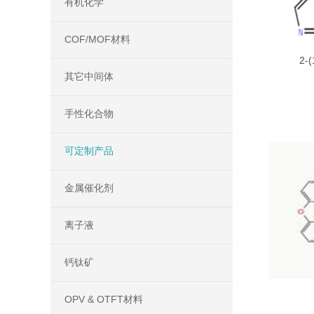
有机化学
COF/MOF材料
2-(
benzo[d]
其它中间体
手性化合物
可定制产品
金属催化剂
离子液
钙钛矿
OPV & OTFT材料