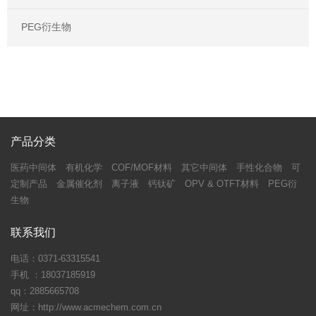
PEG衍生物
产品分类
医药中间体
有机化学
COF/MOF材料
其它中间体
手性化合物
可
定制产品
金属催化剂
离子液
钙钛矿
OPV & OTFT材料
PEG衍
生物
联系我们
电话：0371-63315541
手机 ：18037185919
qq：2885665708
网址：http://www.acmechem.com.cn