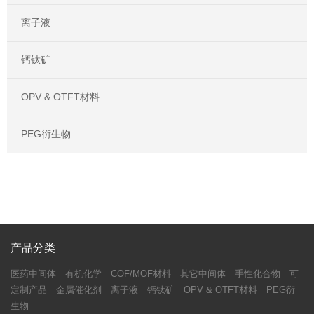
离子液
钙钛矿
OPV & OTFT材料
PEG衍生物
产品分类
医药中间体
有机化学
COF/MOF材料
其它中间体
手性化合物
可
定制产品
金属催化剂
离子液
钙钛矿
OPV & OTFT材料
PEG衍
生物