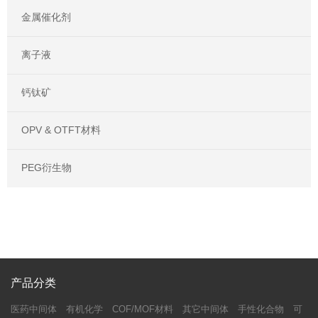
金属催化剂
离子液
钙钛矿
OPV & OTFT材料
PEG衍生物
产品分类
医药中间体
有机化学
COF/MOF材料
其它中间体
手性化合物
可