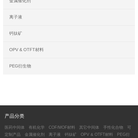
金属催化剂
离子液
钙钛矿
OPV & OTFT材料
PEG衍生物
产品分类
医药中间体
有机化学
COF/MOF材料
其它中间体
手性化合物
可
定制产品
金属催化剂
离子液
钙钛矿
OPV & OTFT材料
PEG衍