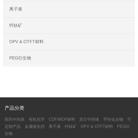
离子液
钙钛矿
OPV & OTFT材料
PEG衍生物
产品分类
医药中间体
有机化学
COF/MOF材料
其它中间体
手性化合物
可
定制产品
金属催化剂
离子液
钙钛矿
OPV & OTFT材料
PEG衍
生物