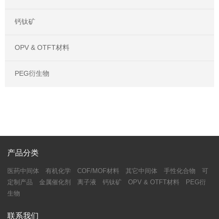
钙钛矿
OPV & OTFT材料
PEG衍生物
产品分类
医药中间体
有机化学
COF/MOF材料
其它中间体
手性化合物
可
定制产品
金属催化剂
离子液
钙钛矿
OPV & OTFT材料
PEG衍
生物
联系我们