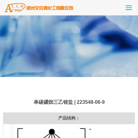
单碳硼烷三乙铵盐 | 223548-06-9
产品结构：