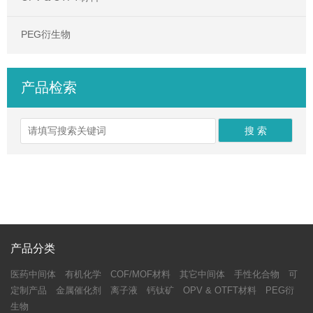
PEG衍生物
产品检索
产品分类
医药中间体
有机化学
COF/MOF材料
其它中间体
手性化合物
可
定制产品
金属催化剂
离子液
钙钛矿
OPV & OTFT材料
PEG衍
生物