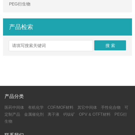
PEG衍生物
产品检索
产品分类
医药中间体
有机化学
COF/MOF材料
其它中间体
手性化合物
可
定制产品
金属催化剂
离子液
钙钛矿
OPV & OTFT材料
PEG衍
生物