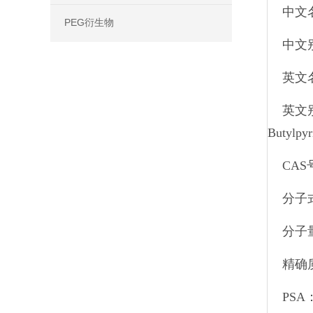
中文
PEG衍生物
中文别
英文名称
英文别名：
Butylpyr
CAS号
分子式
分子量
精确质
PSA：