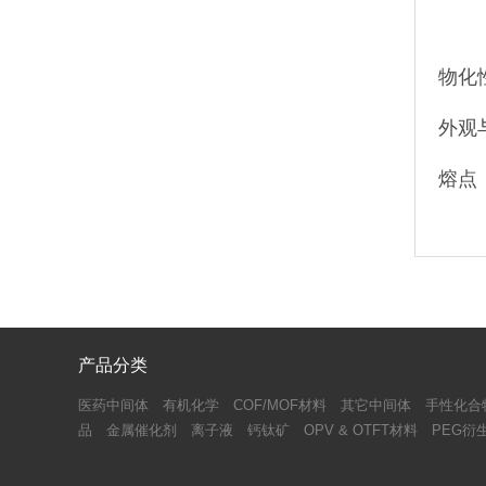
物化
外观
熔点：
产品分类
医药中间体
有机化学
COF/MOF材料
其它中间体
手性化合
品
金属催化剂
离子液
钙钛矿
OPV & OTFT材料
PEG衍