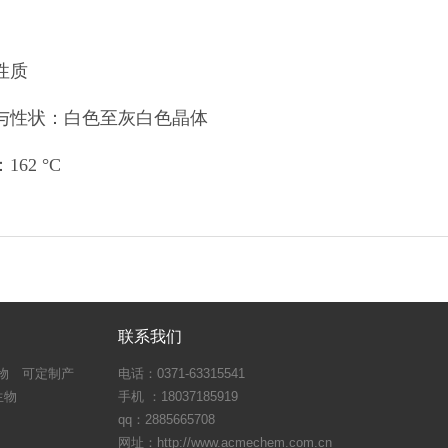
性质
与性状：白色至灰白色晶体
162 °C
联系我们
物
可定制产
电话：0371-63315541
生物
手机 ：18037185919
qq：2885665708
网址：http://www.acmechem.com.cn