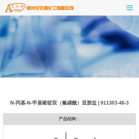
N-丙基-N-甲基哌啶双（氟磺酰）亚胺盐 | 911303-46-3
产品结构：