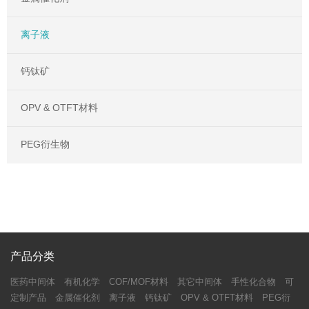
离子液
钙钛矿
OPV & OTFT材料
PEG衍生物
产品分类
医药中间体
有机化学
COF/MOF材料
其它中间体
手性化合物
可
定制产品
金属催化剂
离子液
钙钛矿
OPV & OTFT材料
PEG衍