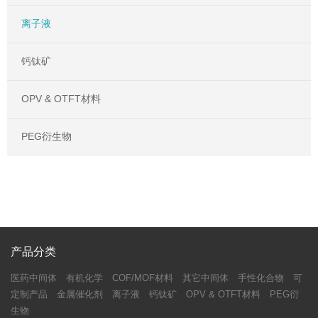
离子液
钙钛矿
OPV & OTFT材料
PEG衍生物
产品分类
医药中间体
有机化学
COF/MOF材料
其它中间体
手性化合物
可
定制产品
金属催化剂
离子液
钙钛矿
OPV & OTFT材料
PEG衍
生物