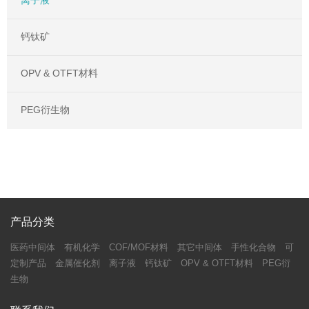
离子液
钙钛矿
OPV & OTFT材料
PEG衍生物
产品分类
医药中间体
有机化学
COF/MOF材料
其它中间体
手性化合物
可
定制产品
金属催化剂
离子液
钙钛矿
OPV & OTFT材料
PEG衍
生物