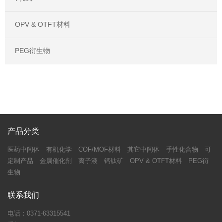
OPV & OTFT材料
PEG衍生物
产品分类
医药中间体
有机化学
COF/MOF材料
其它中间体
手性化合物
可
定制产品
金属催化剂
离子液
钙钛矿
OPV & OTFT材料
PEG衍
生物
联系我们
电话：0371-63315541