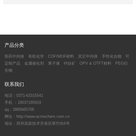
产品分类
医药中间体
有机化学
COF/MOF材料
其它中间体
手性化合物
可
定制产品
金属催化剂
离子液
钙钛矿
OPV & OTFT材料
PEG衍
生物
联系我们
电话：0371-63315541
手机 ：18037185919
qq：2885665708
网址：http://www.acmechem.com.cn
地址：郑州高新技术开发区翠竹街6号