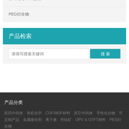
PEG衍生物
产品检索
产品分类
医药中间体
有机化学
COF/MOF材料
其它中间体
手性化合物
可
定制产品
金属催化剂
离子液
钙钛矿
OPV & OTFT材料
PEG衍
生物