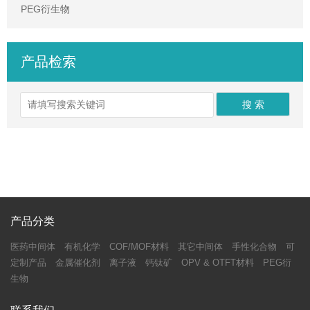
PEG衍生物
产品检索
产品分类
医药中间体
有机化学
COF/MOF材料
其它中间体
手性化合物
可
定制产品
金属催化剂
离子液
钙钛矿
OPV & OTFT材料
PEG衍
生物