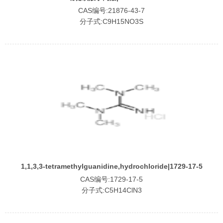
CAS编号:21876-43-7
分子式:C9H15NO3S
1,1,3,3-tetramethylguanidine,hydrochloride|1729-17-5
CAS编号:1729-17-5
分子式:C5H14ClN3