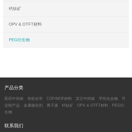
钙钛矿
OPV & OTFT材料
PEG衍生物
产品分类
医药中间体
有机化学
COF/MOF材料
其它中间体
手性化合物
可
定制产品
金属催化剂
离子液
钙钛矿
OPV & OTFT材料
PEG衍
生物
联系我们