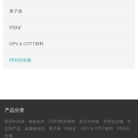
离子液
钙钛矿
OPV & OTFT材料
PEG衍生物
产品分类
医药中间体
有机化学
COF/MOF材料
其它中间体
手性化合物
可
定制产品
金属催化剂
离子液
钙钛矿
OPV & OTFT材料
PEG衍
生物