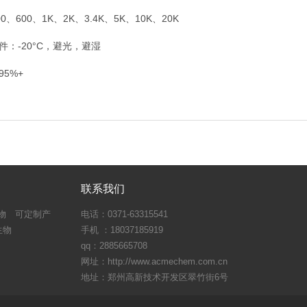
00、600、1K、2K、3.4K、5K、10K、20K
件：-20°C，避光，避湿
95%+
联系我们
物
可定制产
电话：0371-63315541
生物
手机 ：18037185919
qq：2885665708
网址：http://www.acmechem.com.cn
地址：郑州高新技术开发区翠竹街6号