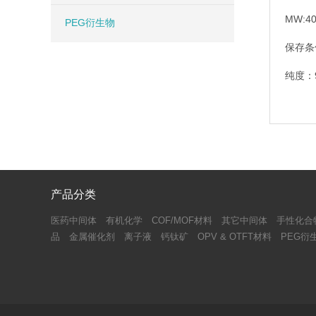
MW:4
PEG衍生物
保存条
纯度：
产品分类
医药中间体
有机化学
COF/MOF材料
其它中间体
手性化合
品
金属催化剂
离子液
钙钛矿
OPV & OTFT材料
PEG衍