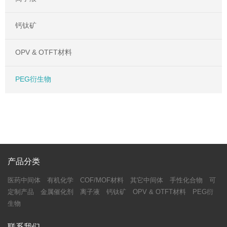
钙钛矿
OPV & OTFT材料
PEG衍生物
产品分类
医药中间体
有机化学
COF/MOF材料
其它中间体
手性化合物
可
定制产品
金属催化剂
离子液
钙钛矿
OPV & OTFT材料
PEG衍
生物
联系我们