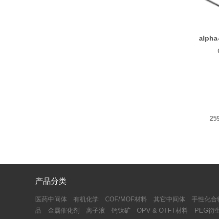
alph
25
产品分类
医药中间体
有机化学
COF/MOF材料
其它中间体
手性化合
品
金属催化剂
离子液
钙钛矿
OPV & OTFT材料
PEG衍