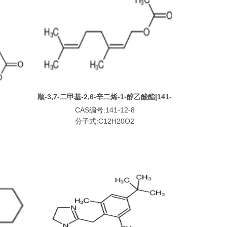
顺-3,7-二甲基-2,6-辛二烯-1-醇乙酸酯|141-
12-8
CAS编号:141-12-8
分子式:C12H20O2