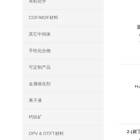
有机化学
COF/MOF材料
盐
其它中间体
手性化合物
可定制产品
金属催化剂
离子液
钙钛矿
2-(
OPV & OTFT材料