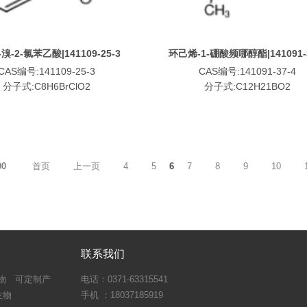
a-溴-2-氯苯乙酸|141109-25-3
环己烯-1-硼酸频哪醇酯|141091-3
CAS编号:141109-25-3
CAS编号:141091-37-4
分子式:C8H6BrClO2
分子式:C12H21BO2
90
首页
上一页
4
5
6
7
8
9
10
联系我们
物
可定制产
电话：0371-63315541
生物
手机 ：18037185919