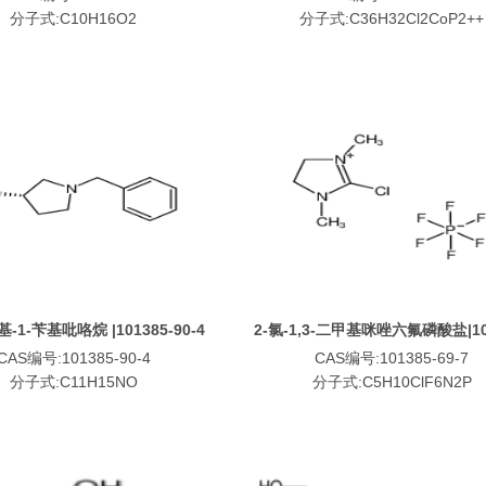
分子式:C10H16O2
分子式:C36H32Cl2CoP2++
羟基-1-苄基吡咯烷 |101385-90-4
2-氯-1,3-二甲基咪唑六氟磷酸盐|10
69-7
CAS编号:101385-90-4
CAS编号:101385-69-7
分子式:C11H15NO
分子式:C5H10ClF6N2P