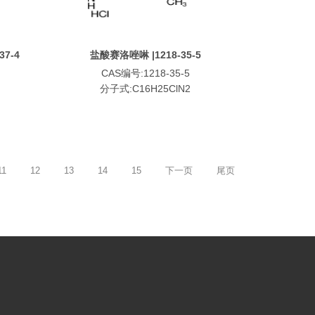
7-4
盐酸赛洛唑啉 |1218-35-5
CAS编号:1218-35-5
分子式:C16H25ClN2
11
12
13
14
15
下一页
尾页