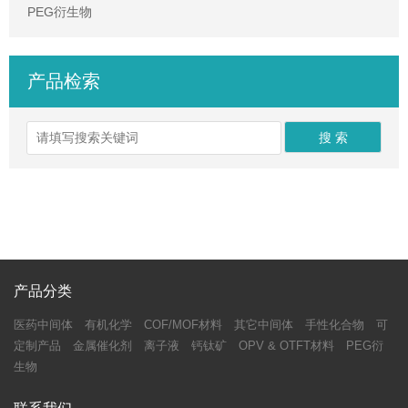
PEG衍生物
产品检索
产品分类
医药中间体
有机化学
COF/MOF材料
其它中间体
手性化合物
可
定制产品
金属催化剂
离子液
钙钛矿
OPV & OTFT材料
PEG衍
生物