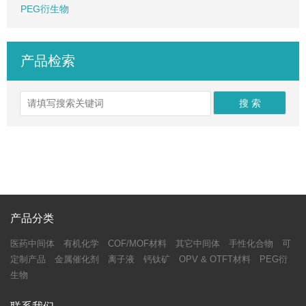
PEG衍生物
产品检索
产品分类
医药中间体
有机化学
COF/MOF材料
其它中间体
手性化合物
可
定制产品
金属催化剂
离子液
钙钛矿
OPV & OTFT材料
PEG衍
生物