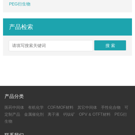
PEG衍生物
产品检索
产品分类
医药中间体
有机化学
COF/MOF材料
其它中间体
手性化合物
可
定制产品
金属催化剂
离子液
钙钛矿
OPV & OTFT材料
PEG衍
生物