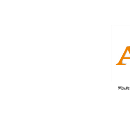
丙烯酰
Maleim