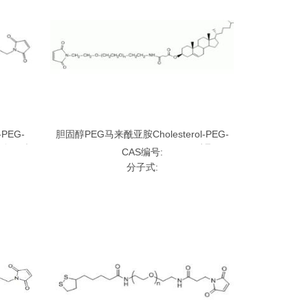
PEG-
胆固醇PEG马来酰亚胺Cholesterol-PEG-
L,;多巴胺
Maleimide，CLS-PEG-MAL,;胆固醇聚乙二
CAS编号:
醇马来酰亚胺
分子式: