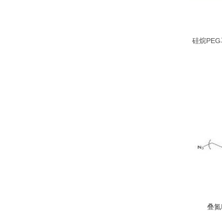
硅烷PEG马
叠氮
Maleimi