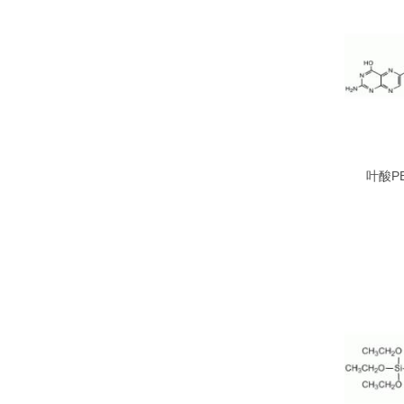
叶酸PE
Maleimi