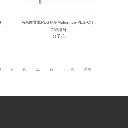
-
马来酰亚胺PEG羟基Maleimide-PEG-OH，
Boc-聚乙
MAL-PEG-OH;马来酰亚胺聚乙二醇羟基
CAS编号:
分子式:
8
9
10
11
12
下一页
尾页