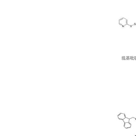
巯基吡啶
Maleim