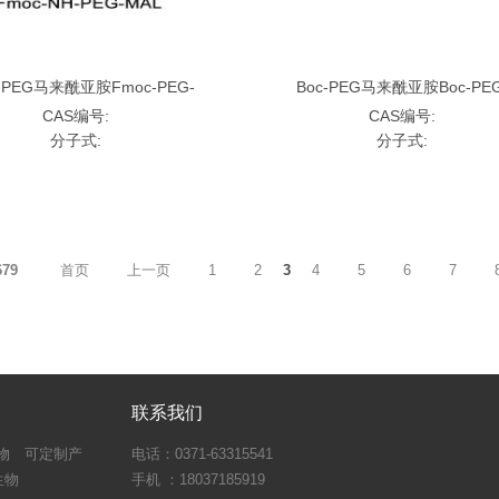
-PEG马来酰亚胺Fmoc-PEG-
Boc-PEG马来酰亚胺Boc-PEG
de，FMOC-NH-PEG-MAL;Fmoc-
Maleimide，BOC-NH-PEG-MAL;
CAS编号:
CAS编号:
聚乙二醇马来酰亚胺
二醇马来酰亚胺
分子式:
分子式:
679
首页
上一页
1
2
3
4
5
6
7
联系我们
物
可定制产
电话：0371-63315541
生物
手机 ：18037185919