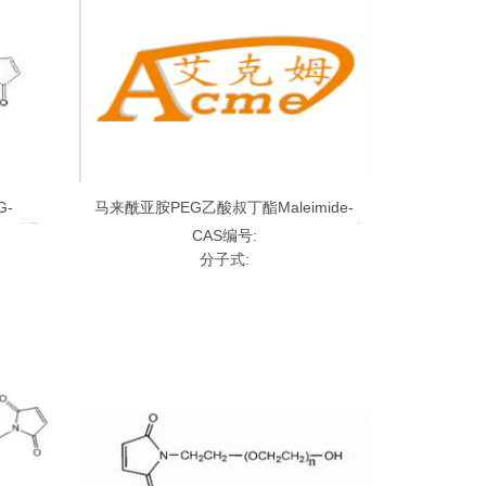
G-
马来酰亚胺PEG乙酸叔丁酯Maleimide-
来酰亚胺聚
PEG-t-butyl acetate，MAL-PEG-Tert;马来
CAS编号:
酰亚胺聚乙二醇乙酸叔丁酯
分子式: