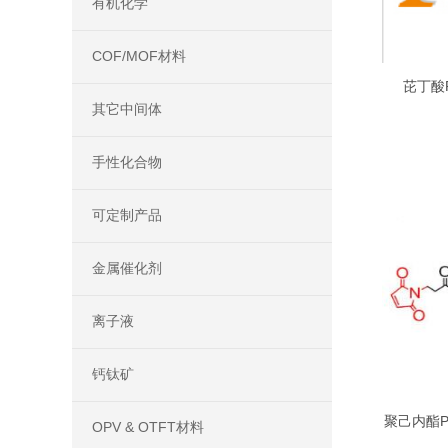
有机化学
COF/MOF材料
芘丁酸P
Maleimi
其它中间体
手性化合物
可定制产品
金属催化剂
离子液
钙钛矿
聚己内酯P
OPV & OTFT材料
PCL-PE