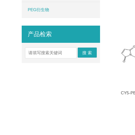
PEG衍生物
产品检索
CY5-P
Maleimi