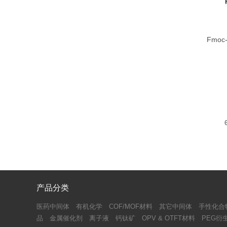
Fmoc
Maleimi
产品分类
医药中间体
有机化学
COF/MOF材料
其它中间体
手性化合
品
金属催化剂
离子液
钙钛矿
OPV & OTFT材料
PEG衍